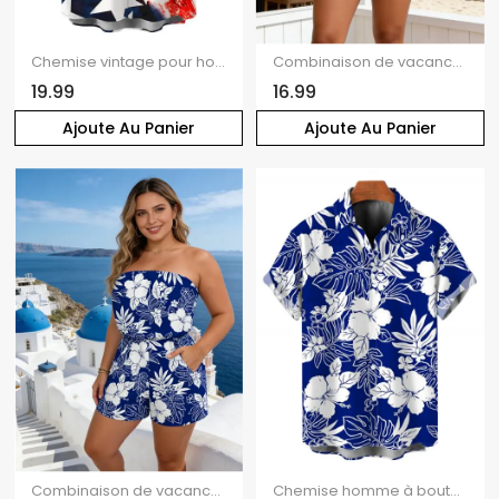
Chemise vintage pour homme, motif drapeau américain, boutonnée, style patriotique, idéale pour la fête de l'Indépendance.
Combinaison de vacances à imprimé floral hibiscus aquarelle, poche et épaules dénudées
19.99
16.99
Ajoute Au Panier
Ajoute Au Panier
Combinaison de vacances à Hawaï, imprimé floral tropical hibiscus et feuilles de monstera, poche, épaules dénudées
Chemise homme à boutons, motif floral hibiscus tropical et feuilles de monstera, idéale pour les vacances à Hawaï