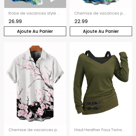
Robe de vacances style éclaboussures d'encre, imprimé floral et feuilles, dentelle ajourée et fendue
Chemise de vacances pour homme, imprimé floral et feuilles style éclaboussures d'encre, chemise boutonnée
26.99
22.99
Ajoute Au Panier
Ajoute Au Panier
Chemise de vacances pour homme, imprimé floral et branches d'arbres, à boutons
Haut Heather Faux Twinset texturé à manches longues et col en V, 2 en 1