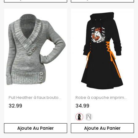
Pull Heather à faux boutons, col en V et manches longues
Robe à capuche imprimée citrouille fantôme d'Halloween, mini-robe à lacets et cordons de serrage
32.99
34.99
Ajoute Au Panier
Ajoute Au Panier