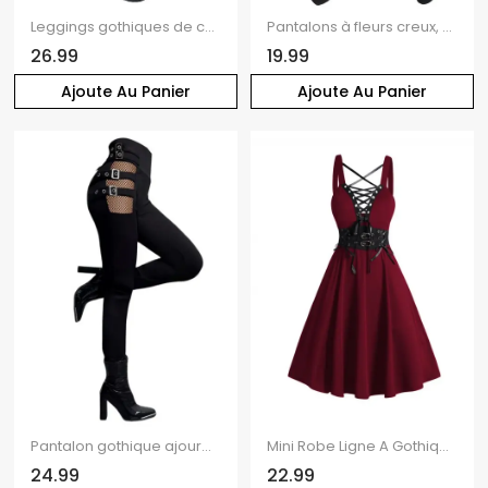
Leggings gothiques de couleur unie, leggings skinny à lacets avec boucle et œillets
Pantalons à fleurs creux, pantalon skinny taille haute uni
26.99
19.99
Ajoute Au Panier
Ajoute Au Panier
Pantalon gothique ajouré de couleur unie avec boucle carrée et taille haute, pantalon long skinny
Mini Robe Ligne A Gothique Croisée à Bretelle Bouclée à Taille Haute à Lacets
24.99
22.99