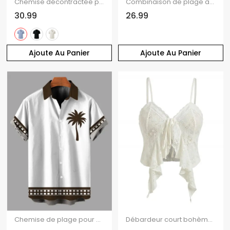
Chemise décontractée pour homme, texture jacquard, couleur unie, boutonnée
Combinaison de plage à imprimé étoiles de mer et coquillages, dos nu croisé et noué
30.99
26.99
Ajoute Au Panier
Ajoute Au Panier
Chemise de plage pour homme, imprimé géométrique cocotier, colorblock, boutonnée
Débardeur court bohème en dentelle florale ajourée, à volants et bretelles spaghetti nouées