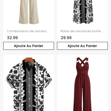
Combinaison de vacances à jambes larges, volants superposés, col asymétrique et ceinture
Robe de vacances bohème à imprimé floral et ethnique, bretelles spaghetti, robe maxi bohème
32.99
29.99
Ajoute Au Panier
Ajoute Au Panier