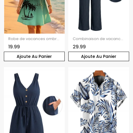
Robe de vacances ombrée à motif palmier, bretelles spaghetti, col en V, coupe trapèze, mini-robe débardeur décontractée
Combinaison de vacances unie texturée, à volants smockés, poche nouée, épaules dénudées et jambes larges.
19.99
29.99
Ajoute Au Panier
Ajoute Au Panier