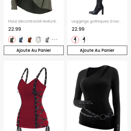
Haut décontracté texturé de couleur unie à manches longues et col incliné
Leggings gothiques à lacets et œillets, pantalon long skinny
22.99
22.99
Ajoute Au Panier
Ajoute Au Panier