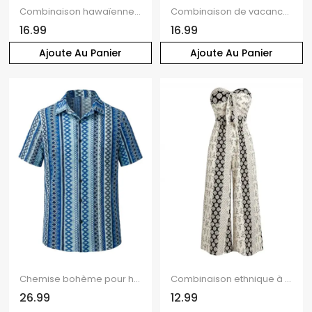
Combinaison hawaïenne à imprimé floral tribal frangipanier, poche, épaules dénudées, combinaison de vacances
Combinaison de vacances à imprimé floral hibiscus aquarelle, poche et épaules dénudées
16.99
16.99
Ajoute Au Panier
Ajoute Au Panier
Chemise bohème pour homme, style ethnique, rayures, boutonnée, idéale pour les vacances
Combinaison ethnique à rayures damassées, épaules dénudées et jambes larges
26.99
12.99