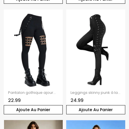
Pantalon gothique ajouré de couleur unie avec œillets et chaîne embellie, pantalon skinny long taille haute
Leggings skinny punk à lacets et boucle à œillets, taille élastique
22.99
24.99
Ajoute Au Panier
Ajoute Au Panier