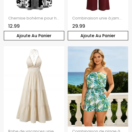
Chemise bohème pour homme, style vacances, imprimé floral ethnique à feuilles, boutonnée, style bohème
Combinaison unie à jambes droites et taille haute avec anneau.
12.99
29.99
Ajoute Au Panier
Ajoute Au Panier
Robe de vacances unie à sequins, dos nu et col halter
Combinaison de plage à épaules dénudées, imprimé aquarelle de feuilles de palmier Monstera, avec poche et motif de vacances hawaïennes.