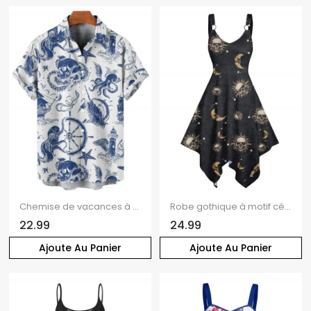
Chemise de vacances à manches courtes et boutons pour homme, motif ancre, étoile de mer, poulpe, vie marine
Robe gothique à motif céleste, soleil, lune, étoiles, crânes, bretelles en O, ourlet asymétrique, taille haute, col en V, robe de vacances mi-longue
22.99
24.99
Ajoute Au Panier
Ajoute Au Panier