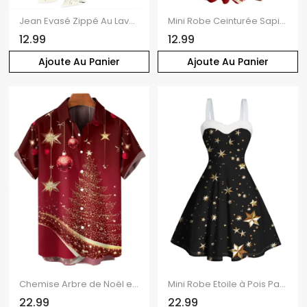
Jean Evasé Zippé Au Lavage Léger à Ourlet Effrangé
Mini Robe Ceinturée Sapin de Noël Imprimé
12.99
12.99
Ajoute Au Panier
Ajoute Au Panier
Chemise Arbre de Noël et Boule en Tissu Imprimé Boutonnée Manches Courtes à Col Relevé
Mini Robe Etoile à Pois Panneau en Fausse Fourrure à Volants
22.99
22.99