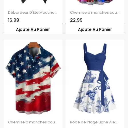
Débardeur D'Eté Mouchoir Lune Etoile Soleil Galaxie à Lacets
Chemise à manches courtes boutonnée et retroussée pour homme, motif étoiles et rayures, motif drapeau américain, pour le jour de l'indépendance
16.99
22.99
Ajoute Au Panier
Ajoute Au Panier
Chemise à manches courtes boutonnée et retroussée pour homme, motif étoiles et rayures, motif drapeau américain, pour le jour de l'indépendance
Robe de Plage Ligne A en Couleur Contrastée Motif de Crâne Etoile de Mer et de Mer Ceinturée