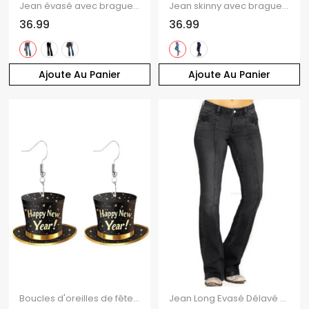
Jean évasé avec braguette zippée et poche, taille haute, pantalon long en denim
Jean skinny avec braguette boutonnée et poche, taille haute, pantalon long en denim
36.99
36.99
Ajoute Au Panier
Ajoute Au Panier
Boucles d'oreilles de fête de Noël, chapeau avec boucles d'oreilles en forme d'étoile et de lettre
Jean Long Evasé Délavé Surpiqûres avec Poches en Denim à Braguette Zippée