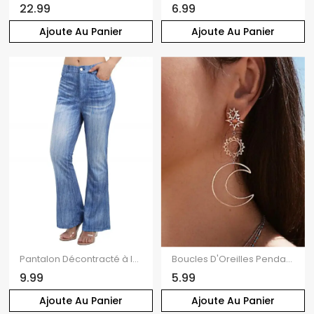
22.99
6.99
Ajoute Au Panier
Ajoute Au Panier
Pantalon Décontracté à Imprimé Denim avec Fausses Poches à Braguette à Glissière
Boucles D'Oreilles Pendantes Asymétriques Motif Lune Etoile et Soleil à Sculpture Creuse
9.99
5.99
Ajoute Au Panier
Ajoute Au Panier