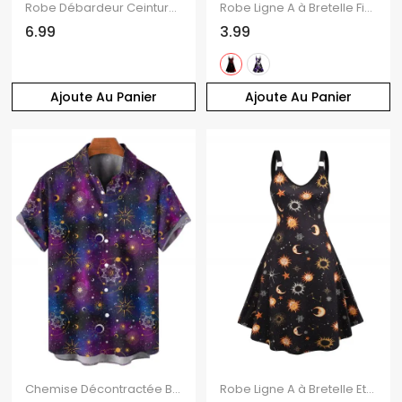
Robe Débardeur Ceinture Bouclée Etoile Lune et Soleil Imprimés Partout sans Manches à Col Carré
Robe Ligne A à Bretelle Fine Motif de Cœur et D'Etoile à Taille Haute sans Manches
6.99
3.99
Ajoute Au Panier
Ajoute Au Panier
Chemise Décontractée Boutonnée Etoile Lune Soleil Galaxie Imprimés à Manches Courtes
Robe Ligne A à Bretelle Etoile Lune Soleil Galaxie Imprimés sans Manches