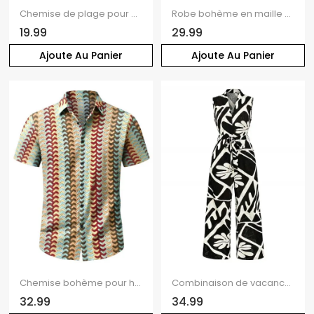
Chemise de plage pour homme, imprimé aquarelle abstrait à coups de pinceau, boutonnée
Robe bohème en maille à imprimé ethnique colorblock et flèches, robe moulante à fines bretelles
19.99
29.99
Ajoute Au Panier
Ajoute Au Panier
Chemise bohème pour homme, imprimé ethnique à flèches colorblock, boutonnée, en maille
Combinaison de vacances vintage à imprimé géométrique monochrome de feuilles et col en V noué
32.99
34.99