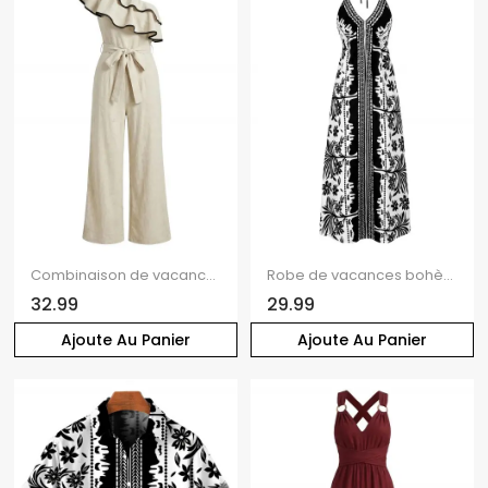
Combinaison de vacances à jambes larges, volants superposés, col asymétrique et ceinture
Robe de vacances bohème à imprimé floral et ethnique, bretelles spaghetti, robe maxi bohème
32.99
29.99
Ajoute Au Panier
Ajoute Au Panier