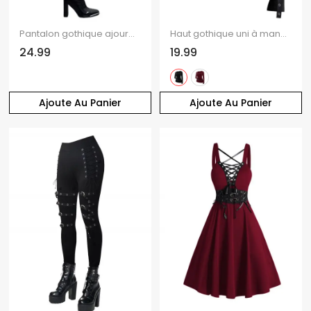
Pantalon gothique ajouré de couleur unie avec boucle carrée et taille haute, pantalon long skinny
Haut gothique uni à manches longues et œillets découpés
24.99
19.99
Ajoute Au Panier
Ajoute Au Panier