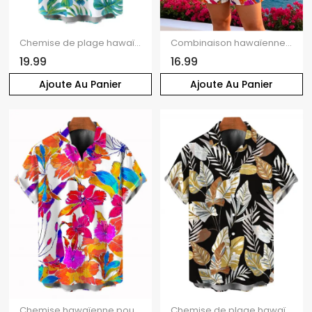
Chemise de plage hawaïenne pour homme, imprimé aquarelle de feuilles de palmier monstera, boutonnée
Combinaison hawaïenne à imprimé floral aquarelle coloré, poche et épaules dénudées
19.99
16.99
Ajoute Au Panier
Ajoute Au Panier
Chemise hawaïenne pour homme, imprimé floral aquarelle coloré, boutonnée
Chemise de plage hawaïenne pour homme, style rétro tropical, imprimé botanique à feuilles, boutonnée