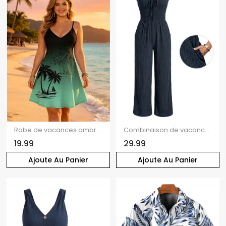
Robe de vacances ombrée à motif palmier, bretelles spaghetti, col en V, coupe trapèze, mini-robe débardeur décontractée
Combinaison de vacances unie texturée, à volants smockés, poche nouée, épaules dénudées et jambes larges.
19.99
29.99
Ajoute Au Panier
Ajoute Au Panier