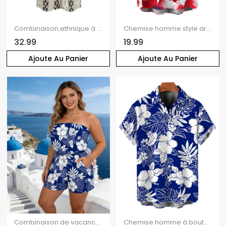
Combinaison ethnique à rayures damassées, épaules dénudées et jambes larges
Chemise homme style artiste français, à boutons, motif floral aquarelle colorblock
32.99
19.99
Ajoute Au Panier
Ajoute Au Panier
Combinaison de vacances à Hawaï, imprimé floral tropical hibiscus et feuilles de monstera, poche, épaules dénudées
Chemise homme à boutons, motif floral hibiscus tropical et feuilles de monstera, idéale pour les vacances à Hawaï