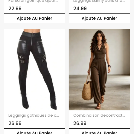
Pantalon gothique ajouré de couleur unie avec œillets et chaîne embellie, pantalon skinny long taille haute
Leggings skinny punk à lacets et boucle à œillets, taille élastique
22.99
24.99
Ajoute Au Panier
Ajoute Au Panier
Leggings gothiques de couleur unie avec fermeture éclair et anneau en O et sangle à boucle
Combinaison décontractée à jambes larges, couleur unie, col drapé et dos nu froncé
26.99
26.99
Ajoute Au Panier
Ajoute Au Panier