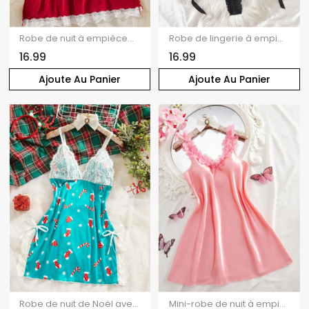
Robe de nuit à empiècements en dentelle colorblock, nœud croisé, lingerie
Robe de lingerie à empiècements en dentelle de couleur unie, décolleté plongeant croisé
16.99
16.99
Ajoute Au Panier
Ajoute Au Panier
Robe de nuit de Noël avec nœud papillon et empiècement en dentelle et imprimé flocons de neige
Mini-robe de nuit à empiècements floraux de couleur unie