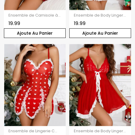
Ensemble de Camisole à Bretelle Fine Ajustable Plongeant Ourlet à Volants en Satin
Ensemble de Body Lingerie Cœur Contrasté en Dentelle Transparente Insérée
19.99
19.99
Ajoute Au Panier
Ajoute Au Panier
Ensemble de Lingerie Cœur Imprimé en Dentelle Transparente Jointif à Ourlet Fendu pour Saint-Valentin
Ensemble de Body Lingerie à Bretelle Réglable Découpé Contrasté Panneau en Dentelle à Col Plongeant