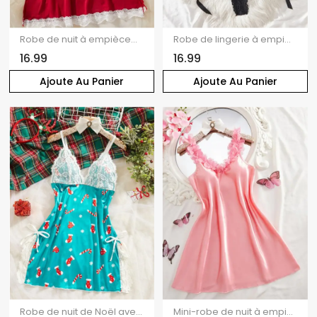
Robe de nuit à empiècements en dentelle colorblock, nœud croisé, lingerie
Robe de lingerie à empiècements en dentelle de couleur unie, décolleté plongeant croisé
16.99
16.99
Ajoute Au Panier
Ajoute Au Panier
Robe de nuit de Noël avec nœud papillon et empiècement en dentelle et imprimé flocons de neige
Mini-robe de nuit à empiècements floraux de couleur unie