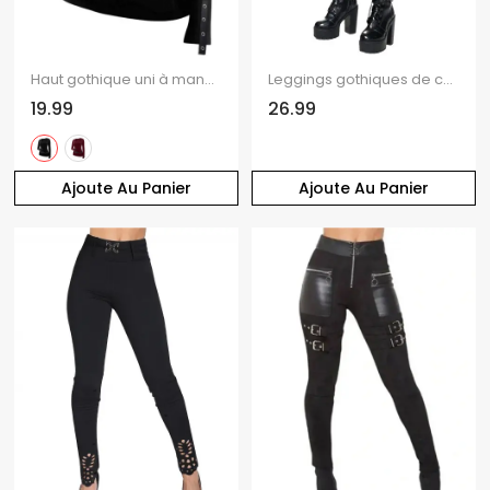
Haut gothique uni à manches longues et œillets découpés
Leggings gothiques de couleur unie, leggings skinny à lacets avec boucle et œillets
19.99
26.99
Ajoute Au Panier
Ajoute Au Panier