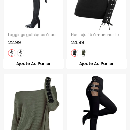
Leggings gothiques à lacets et œillets, pantalon long skinny
Haut ajusté à manches longues et col rond Solid VO à lacets
22.99
24.99
Ajoute Au Panier
Ajoute Au Panier