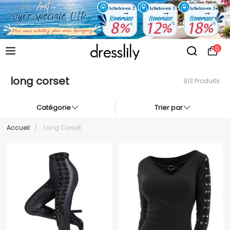
0
long corset
913 Produits
Catégorie
Trier par
Accueil
/
Long Corset