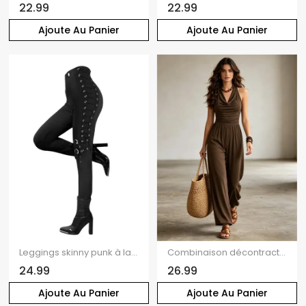
22.99
22.99
Ajoute Au Panier
Ajoute Au Panier
Leggings skinny punk à lacets et boucle à œillets, taille élastique
Combinaison décontractée à jambes larges, couleur unie, col drapé et dos nu froncé
24.99
26.99
Ajoute Au Panier
Ajoute Au Panier