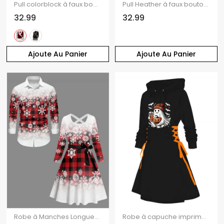
Pull colorblock à faux boutons et col cache-cœur, manches longues
Pull Heather à faux boutons, col en V et manches longues
32.99
32.99
Ajoute Au Panier
Ajoute Au Panier
Robe à Manches Longues avec Boutons et à Imprimé Carreaux en Dégradé de Couleurs pour Noël
Robe à capuche imprimée citrouille fantôme d'Halloween, mini-robe à lacets et cordons de serrage