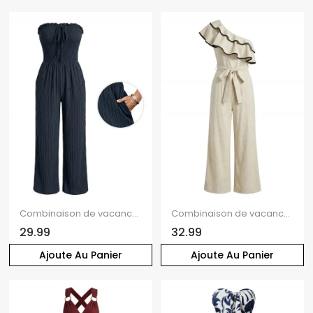
Combinaison de vacances unie texturée, à volants smockés, poche nouée, épaules dénudées et jambes larges.
Combinaison de vacances à jambes larges, volants superposés, col asymétrique et ceinture
29.99
32.99
Ajoute Au Panier
Ajoute Au Panier