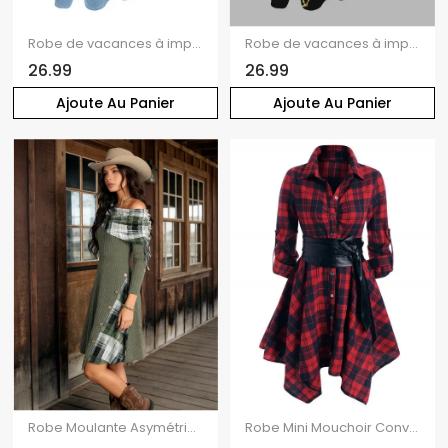
Robe de vacances à imprimé aquarelle ombré de feuilles, bretelles spaghetti, robe longue
Robe de vacances à imprimé floral magnolia délavé, poches et bretelles spaghetti
26.99
26.99
Ajoute Au Panier
Ajoute Au Panier
Robe Moulante Asymétrique Jointive à Carreaux Boutonnée à Epaule Dénudée
Robe Mini Mouchoir Convertible Ceinturée à Carreaux à Manches Roulées