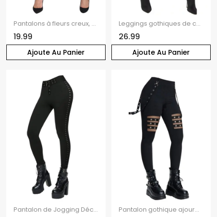
Pantalons à fleurs creux, pantalon skinny taille haute uni
Leggings gothiques de couleur unie avec fermeture éclair et anneau en O et sangle à boucle
19.99
26.99
Ajoute Au Panier
Ajoute Au Panier
Pantalon de Jogging Décontracté Long Bouclé en Couleur Unie avec Rivet à Œillet
Pantalon gothique ajouré de couleur unie avec œillets et chaîne embellie, pantalon skinny long taille haute