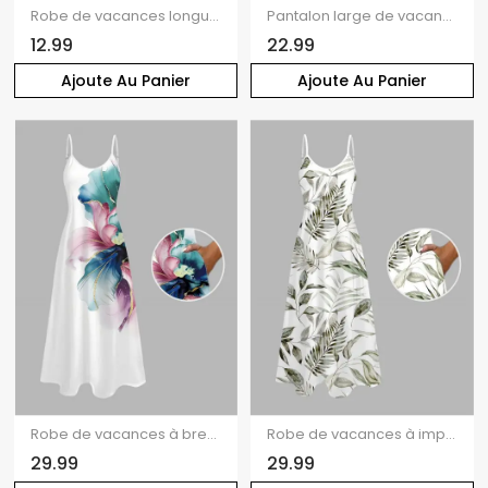
Robe de vacances longue à poches, imprimé paysage de plage, noix de coco et verre
Pantalon large de vacances à imprimé rose et taille haute élastique
12.99
22.99
Ajoute Au Panier
Ajoute Au Panier
Robe de vacances à bretelles spaghetti et imprimé floral coloré
Robe de vacances à imprimé tropical intégral et fines bretelles spaghetti
29.99
29.99