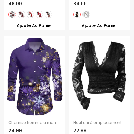
46.99
34.99
Ajoute Au Panier
Ajoute Au Panier
Chemise homme à manches longues, col rabattu, imprimé flocons de neige lumineux, style décontracté, à boutons, idéale pour Noël.
Haut uni à empiècement en dentelle transparente et décolleté plongeant festonné
24.99
22.99