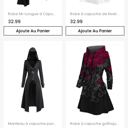
Robe Mi-Longue à Capuche Asymétrique Gothique Découpée à Manches Longues en Couleur Unie
Robe à capuche de Noël à lacets et motif flocon de neige colorblock
32.99
32.99
Ajoute Au Panier
Ajoute Au Panier
Manteau à capuche punk gothique uni à lacets et fermeture éclair
Robe à capuche gothique à imprimé feuilles de roses, mini-robe à lacets et cordons de serrage