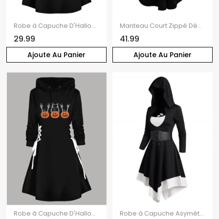
Robe à Capuche D'Halloween Ligne A Crâne Coupe à Lacets à Côté
Manteau Court Zippé Décoré de Bouton Manches Longues à Col Relevé en Faux Daim
29.99
41.99
Ajoute Au Panier
Ajoute Au Panier
Robe à Capuche D'Halloween Linge A Citrouille et Main Imprimés à Cordon
Robe à Capuche Asymétrique Gothique Ceinturée en Blocs de Couleurs à Manches Longues à Lacets