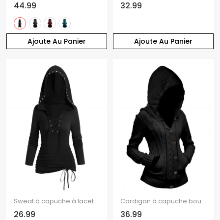
44.99
32.99
Ajoute Au Panier
Ajoute Au Panier
Sweat à capuche à lacets de couleur unie, haut à manches longues et œillets cintré
Cardigan à capuche boutonné en tricot torsadé, couleur unie, manches longues, décontracté
26.99
36.99