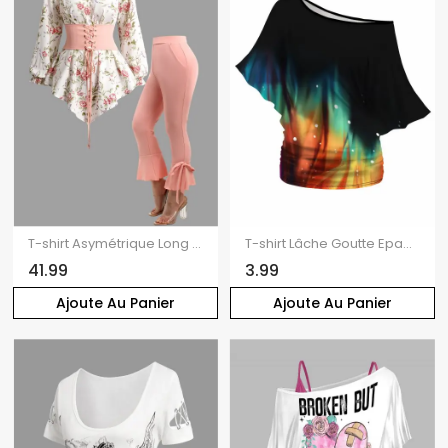
T-shirt Asymétrique Long Fleuri Imprimé à Volants avec Nœud Papillon et Pantalon Capri
T-shirt Lâche Goutte Epaule Coloré Imprimé Ourlet Oblique à Manches Chauve-souris
41.99
3.99
Ajoute Au Panier
Ajoute Au Panier