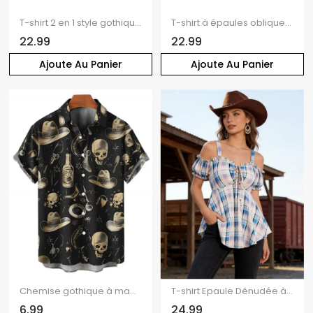
T-shirt 2 en 1 style gothique imprimé champignon, col asymétrique, manches chauve-souris, coupe cintrée, idéal pour les vacances
T-shirt à épaules obliques et ourlet cintré, imprimé tête de mort et faux twinset
22.99
22.99
Ajoute Au Panier
Ajoute Au Panier
Chemise gothique à manches courtes et boutons pour homme, style western, avec imprimé chapeau de cowboy et tête de mort en verre
T-shirt Epaule Dénudée à Imprimé Carreaux Taille Haute à Ourlet Courbe à Volants
6.99
24.99