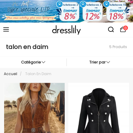
0
talon en daim
5 Produits
Catégorie
Trier par
Accueil
/
Talon En Daim