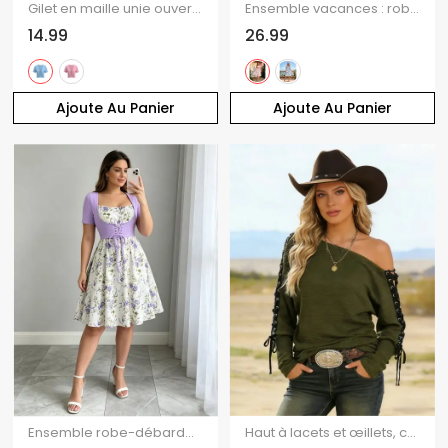
Gilet en maille unie ouvert sur le devant
Ensemble vacances : robe mini à bretelles spaghetti imprimée florale et top court uni en dentelle
14.99
26.99
Ajoute Au Panier
Ajoute Au Panier
Ensemble robe-débardeur sans manches à imprimé floral et top court uni à manches courtes lacées
Haut à lacets et œillets, couleur unie, col oblique, manches longues