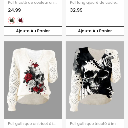
Pull tricoté de couleur unie, haut à épaules dénudées et manches lanternes
Pull long ajouré de couleur unie Pull à col bénitier et manches longues
24.99
32.99
Ajoute Au Panier
Ajoute Au Panier
Pull gothique en tricot à imprimé tête de mort et col en V ajouré
Pull gothique tricoté à imprimé tête de mort et col en V ajouré