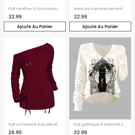
Pull Heather à faux boutons, col en V et manches longues
Haut uni à empiècement en dentelle transparente et décolleté plongeant festonné
32.99
22.99
Ajoute Au Panier
Ajoute Au Panier
Pull uni texturé à lacets et col asymétrique
Pull gothique à imprimé chat noir et miroir, manches ajourées et col en V
26.99
32.99