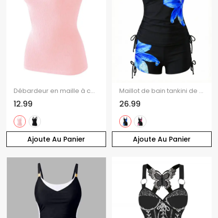
Débardeur en maille à col V et empiècement en dentelle festonnée côtelée
Maillot de bain tankini de plage à imprimé floral Lily, shorty resserré, maillot de bain de vacances
12.99
26.99
Ajoute Au Panier
Ajoute Au Panier