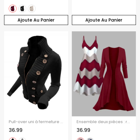
Ajoute Au Panier
Ajoute Au Panier
Pull-over uni à fermeture éclair et faux boutons, col montant
Ensemble deux pièces : robe à fines bretelles et haut long ouvert sur le devant, imprimé zigzag colorblock.
36.99
36.99