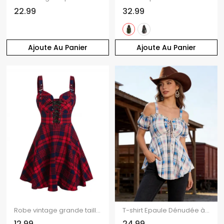
22.99
32.99
Ajoute Au Panier
Ajoute Au Panier
Robe vintage grande taille à carreaux, lacets, œillets, bretelles à boucle carrée, col en cœur, mini-robe trapèze
T-shirt Epaule Dénudée à Imprimé Carreaux Taille Haute à Ourlet Courbe à Volants
12.99
24.99