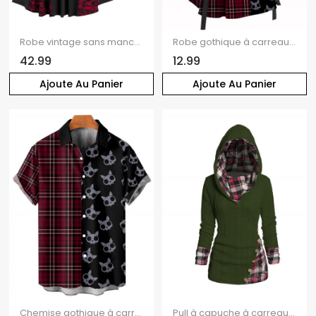
Robe vintage sans manches en dentelle fleurie et veste courte
Robe gothique à carreaux et imprimé têtes de mort, mini-robe à lacets et bretelles à boucle pour Halloween
42.99
12.99
Ajoute Au Panier
Ajoute Au Panier
Chemise gothique à carreaux pour homme, boutonnée, imprimée tête de mort, pour Halloween
Pull à capuche à carreaux en tricot torsadé pour femme, col châle froncé à boutons factices