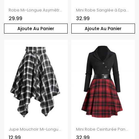
Robe Mi-Longue Asymétrique Panneau à Carreaux à Manches Longues à Col Bénitier
Mini Robe Sanglée à Epaule Dénudée Flocon de Neige à Carreaux à Manches Longues
29.99
32.99
Ajoute Au Panier
Ajoute Au Panier
Jupe Mouchoir Mi-Longue Zippée Asymétrique à Bretelle Bouclée à Carreaux
Mini Robe Ceinturée Panneau à Carreaux à Taille Haute avec Bouton
12.99
32.99