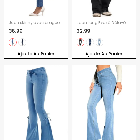
Jean skinny avec braguette boutonnée et poche, taille haute, pantalon long en denim
Jean Long Evasé Délavé Surpiqûres avec Poches en Denim à Braguette Zippée
36.99
32.99
Ajoute Au Panier
Ajoute Au Panier