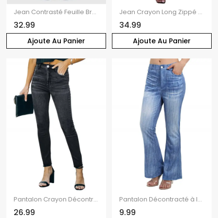
Jean Contrasté Feuille Brodée Zippé avec Double Boutons
Jean Crayon Long Zippé avec Poche Au Dos en Couleur Unie
32.99
34.99
Ajoute Au Panier
Ajoute Au Panier
Pantalon Crayon Décontracté Zippé avec Multi-Poches en Denim
Pantalon Décontracté à Imprimé Denim avec Fausses Poches à Braguette à Glissière
26.99
9.99