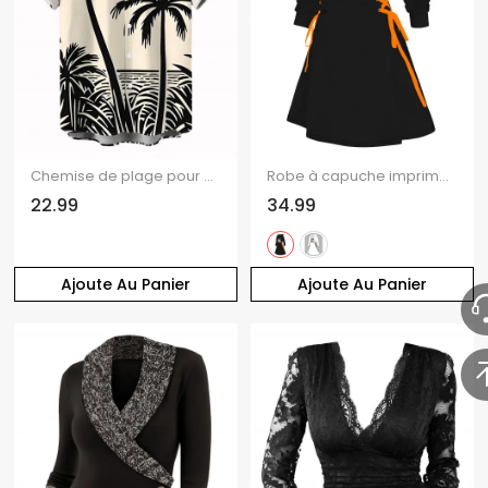
Chemise de plage pour homme, imprimé cocotier, boutonnée, style vacances
Robe à capuche imprimée citrouille fantôme d'Halloween, mini-robe à lacets et cordons de serrage
22.99
34.99
Ajoute Au Panier
Ajoute Au Panier