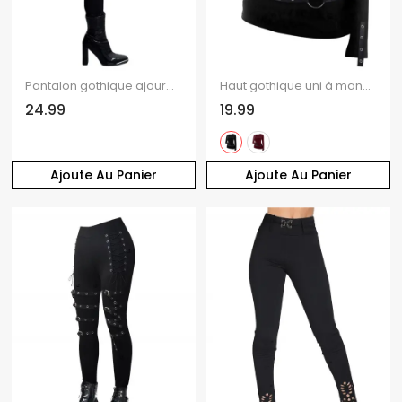
Pantalon gothique ajouré de couleur unie avec boucle carrée et taille haute, pantalon long skinny
Haut gothique uni à manches longues et œillets découpés
24.99
19.99
Ajoute Au Panier
Ajoute Au Panier