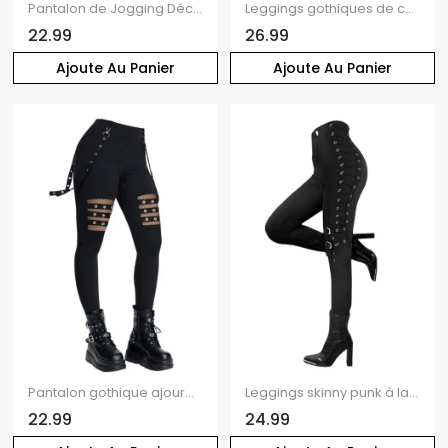
Pantalon de Jogging Décontracté Long Bouclé en Couleur Unie avec Rivet à Œillet
Leggings gothiques de couleur unie avec fermeture éclair et anneau en O et sangle à boucle
22.99
26.99
Ajoute Au Panier
Ajoute Au Panier
Pantalon gothique ajouré de couleur unie avec œillets et chaîne embellie, pantalon skinny long taille haute
Leggings skinny punk à lacets et boucle à œillets, taille élastique
22.99
24.99