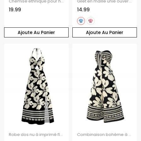
Chemise ethnique pour homme à rayures damassées, manches retroussables et boutons
Gilet en maille unie ouvert sur le devant
19.99
14.99
Ajoute Au Panier
Ajoute Au Panier
Robe dos nu à imprimé floral tribal frangipanier, découpe torsadée et nœud papillon fendue, idéale pour les vacances à Hawaï
Combinaison bohème à jambes larges, imprimé floral abstrait tribal colorblock, nœud papillon, épaules dénudées