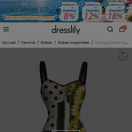
0
Accueil
/
Femme
/
Robes
/
Robes Imprimées
/
Vintage Dress Sunflower Star Striped Music Notes Print Ruched Bust Mini Dress