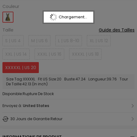
Couleur
Chargement...
Taille
Guide des Tailles
S | US 4
M | US 6
L | US 8-10
XL | US 12
XXL | US 14
XXXL | US 16
XXXXL | US 18
XXXXXL | US 20
Size Tag:XXXXXL Fit US Size:20 Buste:47.24 Longueur:39.76 Tour
De Taille:42.13.(In inch)
Disponible:Rupture De Stock
Envoyez à:
United States
30 Jours de Garantie Retour