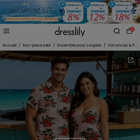
0
Accueil
/
two-piece sets
/
Ensemble pour couples
/
Vacances & Plage