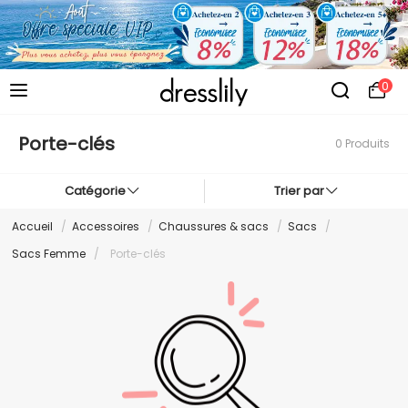
0
Porte-clés
0 Produits
Catégorie
Trier par
Accueil
/
Accessoires
/
Chaussures & sacs
/
Sacs
/
Sacs Femme
/
Porte-clés