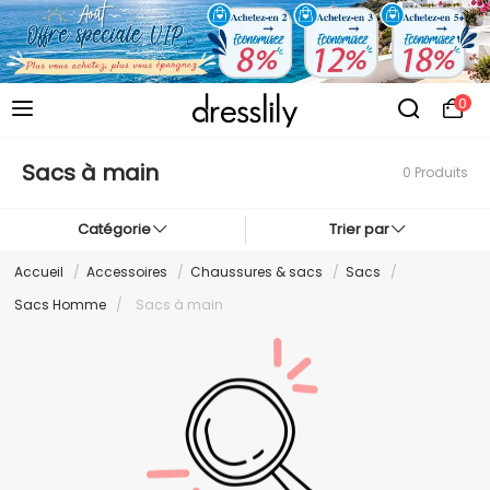
0
Sacs à main
0 Produits
Catégorie
Trier par
Accueil
/
Accessoires
/
Chaussures & sacs
/
Sacs
/
Sacs Homme
/
Sacs à main