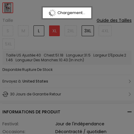
Chargement...
Taille
Guide des Tailles
S
M
L
XL
2XL
3XL
4XL
5XL
Taille US Ajustée:40 Chest:51.18 Longueur:31.5 Largeur D'Epaule:2
1.46 Longueur Des Manches:10.43.(In inch)
Disponible:Rupture De Stock
Envoyez à:
United States
30 Jours de Garantie Retour
INFORMATIONS DE PRODUIT
Festival:
Jour de l'indépendance
Occasions:
Décontracté / quotidien