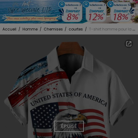
Accueil
/
Homme
/
Chemises
/
courtes
/
T-shirt homme pour la fête de l'Indépendance, drapeau américain, aigle, Statue de la Liberté, imprimé patriotique pour le 250e anniversaire
ÉPUISÉ