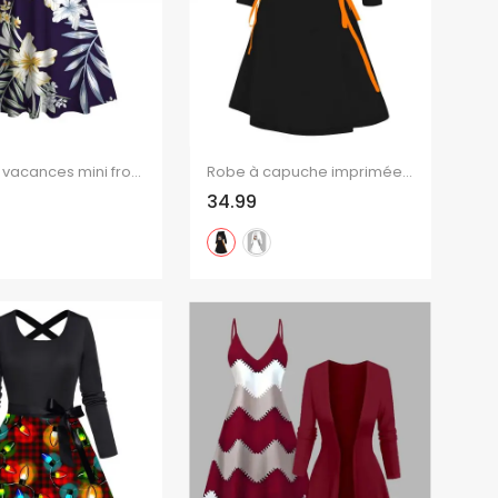
Robe de vacances mini froncée à imprimé fleurs et feuilles
Robe à capuche imprimée citrouille fantôme d'Halloween, mini-robe à lacets et cordons de serrage
34.99