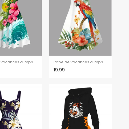
Robe de vacances à imprimé floral hibiscus et feuilles ondulées, buste froncé
Robe de vacances à imprimé floral perroquet et feuilles, bretelles spaghetti
19.99