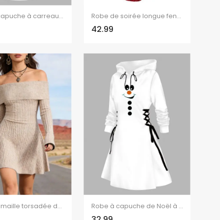
Robe à capuche à carreaux, motif sapin de Noël, flocon de neige, lettres, imprimé, robe à lacets
Robe de soirée longue fendue à paillettes et à une épaule
42.99
Robe en maille torsadée de couleur unie, mini-robe à manches longues et épaules dénudées
Robe à capuche de Noël à imprimé géométrique bonhomme de neige Robe à capuche à lacets
32.99