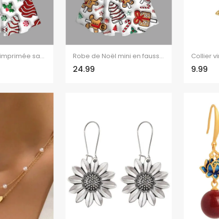
Robe de Noël imprimée sapin de Noël, mini-robe en fausse fourrure
Robe de Noël mini en fausse fourrure avec imprimé bonhomme en pain d'épice et sapin.
24.99
9.99