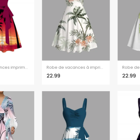
Robe de vacances imprimée coucher de soleil sur un cocotier avec ceinture froncée
Robe de vacances à imprimé floral et cocotiers, robe froncée
22.99
22.99