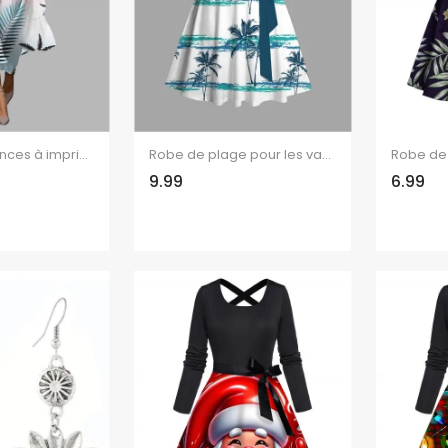
Robe de vacances à imprimé ombré de feuilles de cocotier, robe cache-cœur à ceinture.
Robe de plage pour les vacances, imprimé cocotier, robe à ceinture froncée et colorblock
9.99
6.99