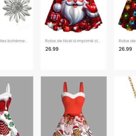
Boucles d'oreilles bohèmes citron tournesol vintage
Robe de Noël à imprimé clochettes et colorblock Père Noël, ceinture croisée
26.99
26.99