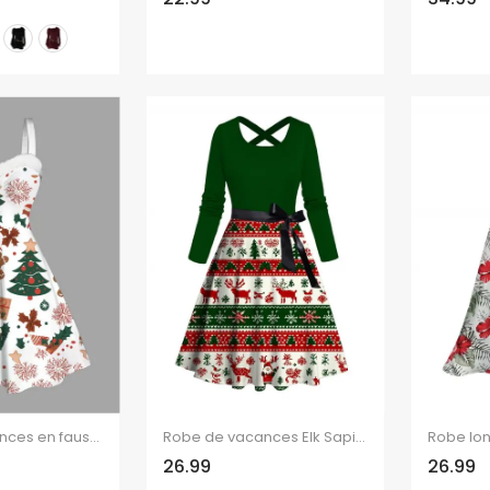
Robe de vacances en fausse fourrure avec imprimé sapin de Noël et bonhomme en pain d'épices
Robe de vacances Elk Sapin de Noël Imprimé rayé Colorblock Robe croisée avec ceinture
26.99
26.99