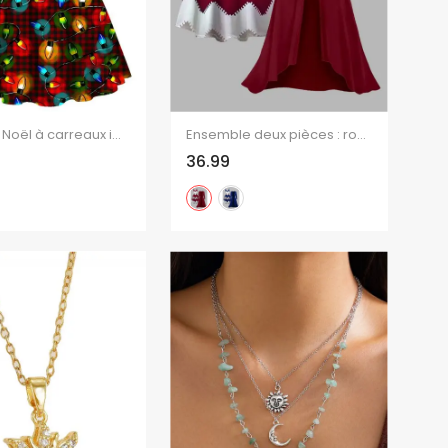
Robe de Noël à carreaux imprimé chaînes éclair et ceinture croisée
Ensemble deux pièces : robe à fines bretelles et haut long ouvert sur le devant, imprimé zigzag colorblock.
36.99