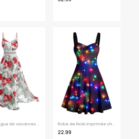
Robe longue de vacances à motif floral et feuilles, panneau en dentelle géométrique, ajourée, bretelles spaghetti, ligne A
Robe de Noël imprimée chaîne d'éclairs, robe de fête froncée
22.99