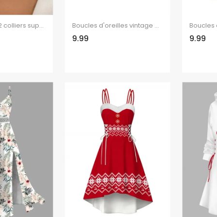
Ensemble de 2 colliers superposés avec pendentif cœur en fausse perle et collier rétro
Boucles d'oreilles vintage en forme de tournesol, style bohème, pendantes
9.99
9.99