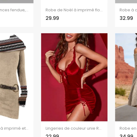
Robe de vacances fendue, imprimé floral hibiscus, robe midi ajourée
Robe de Noël à imprimé flocons de neige en zigzag, en fausse fourrure, asymétrique
29.99
32.99
Robe en tricot à imprimé ethnique et col oblique, robe à manches longues avec boucle en O
Lingeries de couleur unie Robe à lacets festonnée Bodycon Lingeries
22.99
34.99