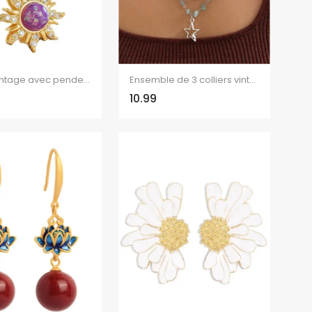
Collier vintage avec pendentif soleil en strass, style rétro
Ensemble de 3 colliers vintage avec pendentif soleil, lune et étoile, et pierres irrégulières.
10.99